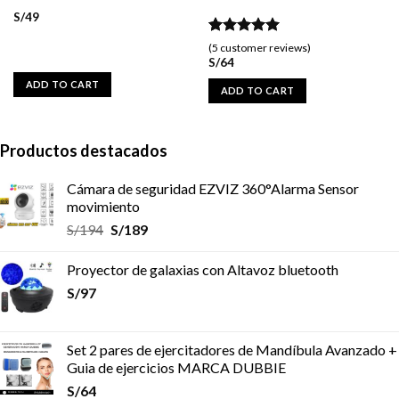
S/
49
Rated
5
5.00
(
5
customer reviews)
out of 5
S/
64
based on
ADD TO CART
customer
ADD TO CART
ratings
Productos destacados
Cámara de seguridad EZVIZ 360°Alarma Sensor
movimiento
S/
194
S/
189
Proyector de galaxias con Altavoz bluetooth
S/
97
Set 2 pares de ejercitadores de Mandíbula Avanzado +
Guia de ejercicios MARCA DUBBIE
S/
64