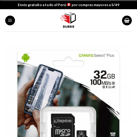
Skip
Envío gratuito a todo el Perú
por compras mayores a S/49
to
content