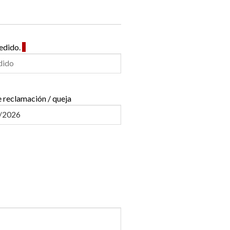
pedido.
*
 reclamación / queja