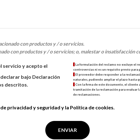
cionado con productos y / o servicios.
do con productos y / o servicios; o, malestar o insatisfacción co
*
La formulación del reclamo no excluye el r
 servicio y acepto el
controversias ni es un requisito previo para
*
El proveedor debe responder a la reclamaci
 declarar bajo Declaración
naturales, pudiendo ampliar el plazo hasta q
os descritos.
*
Con la firma de este documento, el cliente 
tramitación de la reclamación para evaluar l
de reclamaciones.
 de privacidad y seguridad y la Política de cookies.