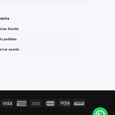
uenta
iciar Sesión
is pedidos
errar sesión