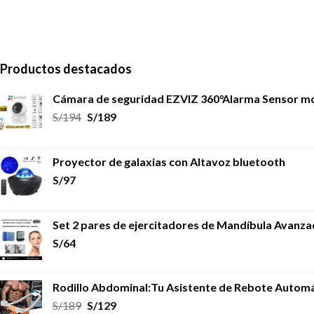
Productos destacados
Cámara de seguridad EZVIZ 360°Alarma Sensor m
S/
194
S/
189
Proyector de galaxias con Altavoz bluetooth
S/
97
Set 2 pares de ejercitadores de Mandíbula Avanz
S/
64
Rodillo Abdominal:Tu Asistente de Rebote Automá
S/
189
S/
129