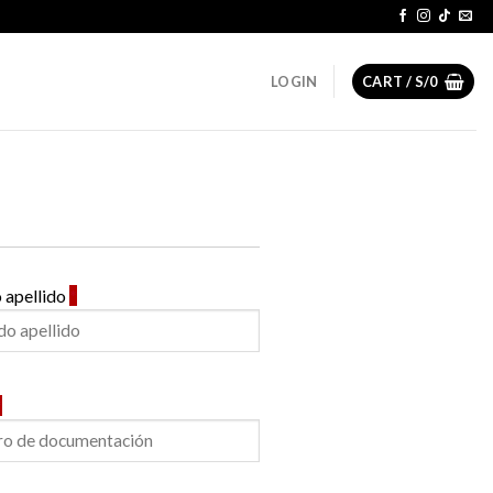
LOGIN
CART /
S/
0
 apellido
*
*