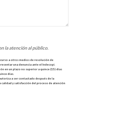
n la atención al público.
ecurso a otros medios de resolución de
 presentar una denuncia ante el Indecopi.
ón en un plazo no superior a quince (15) días
uince días.
autoriza a ser contactado después de la
a calidad y satisfacción del proceso de atención