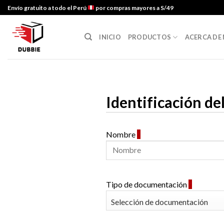
Envío gratuito a todo el Perú
por compras mayores a S/49
INICIO
PRODUCTOS
ACERCA DE
Identificación d
Nombre
*
Tipo de documentación
*