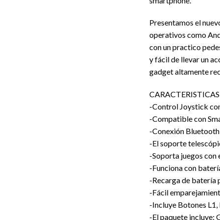
smartphone.
Presentamos el nuevo
operativos como Andr
con un practico pedes
y fácil de llevar un 
gadget altamente r
CARACTERISTICAS
-Control Joystick co
-Compatible con Sma
-Conexión Bluetooth 
-El soporte telescóp
-Soporta juegos con
-Funciona con baterí
-Recarga de batería 
-Fácil emparejamien
-Incluye Botones L1, 
-El paquete incluye