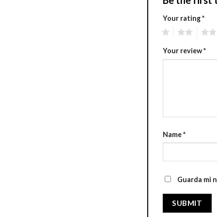
Your rating
*
1
2
3
Your review
*
Name
*
Guarda mi n