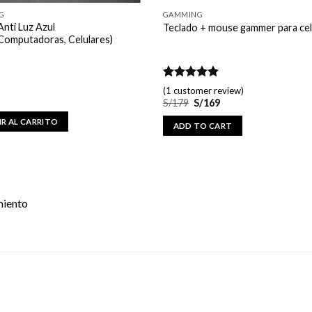
G
GAMMING
Anti Luz Azul
Teclado + mouse gammer para cel
omputadoras, Celulares)
Rated
1
5.00
(
1
customer review)
out of 5
S/
179
S/
169
based on
customer
R AL CARRITO
ADD TO CART
rating
miento