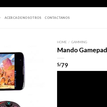
ACERCA DE NOSOTROS
CONTACTANOS
HOME
/
GAMMING
Mando Gamepad 
79
S/