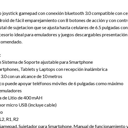
 joystick gamepad con conexión bluetooth 3.0 compatible con celu
oid de fácil emparejamiento con 8 botones de acción y con contr
tal de sujetacion que se ajusta hasta celulares de 6.5 pulgadas c
accesorio ideal para emuladores y juegos descargables presentació
ecomendado.
:
n Sistema de Soporte ajustable para Smartphone
rtphones, Tablets y Laptops con recepción inalámbrica
3.0 con un alcance de 10 metros
ico puede apoyar teléfonos móviles de 6 pulgadas como máximo
 emuladores
a de Litio de 400 mAH
por micro USB (incluye cable)
to
L2, R1, R2
: Gamepad, Sujetador para Smartphone, Manual de funcionamiento