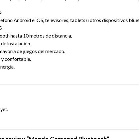
:
fono Android e iOS, televisores, tablets u otros dispositivos blue
S
ooth hasta 10 metros de distancia.
 de instalación.
mayoría de juegos del mercado.
y confortable.
nergía.
yet.
t to review “Mando Gamepad Bluetooth”