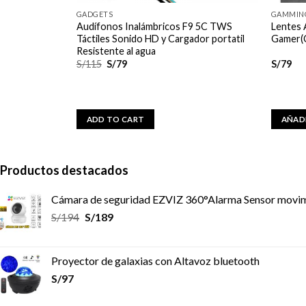
GADGETS
GAMMIN
Audífonos Inalámbricos F9 5C TWS
Lentes 
teractivo
Táctiles Sonido HD y Cargador portatil
Gamer(C
Resistente al agua
S/
115
S/
79
S/
79
ADD TO CART
AÑADI
Productos destacados
Cámara de seguridad EZVIZ 360°Alarma Sensor movi
S/
194
S/
189
Proyector de galaxias con Altavoz bluetooth
S/
97