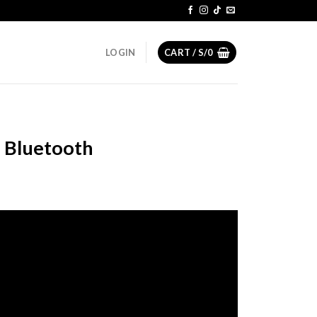
LOGIN
CART /
S/
0
Bluetooth