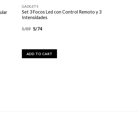
GADGETS
Set 3 Focos Led con Control Remoto y 3
ular
Intensidades
S/
89
S/
74
ADD TO CART