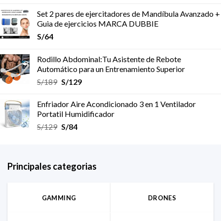
Set 2 pares de ejercitadores de Mandíbula Avanzado +
Guia de ejercicios MARCA DUBBIE
S/
64
Rodillo Abdominal:Tu Asistente de Rebote
Automático para un Entrenamiento Superior
S/
189
S/
129
Enfriador Aire Acondicionado 3 en 1 Ventilador
Portatil Humidificador
S/
129
S/
84
Principales categorias
GAMMING
DRONES